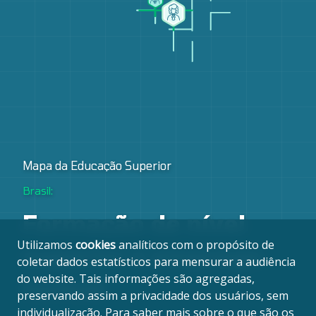
Mapa da Educação Superior
Brasil:
Formação de nível
Utilizamos
cookies
analíticos com o propósito de
superior e emprego
coletar dados estatísticos para mensurar a audiência
do website. Tais informações são agregadas,
formal
preservando assim a privacidade dos usuários, sem
individualização. Para saber mais sobre o que são os