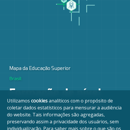
Mapa da Educação Superior
Brasil:
Formação de nível
Utilizamos
cookies
analíticos com o propósito de
superior e emprego
coletar dados estatísticos para mensurar a audiência
do website. Tais informações são agregadas,
formal
preservando assim a privacidade dos usuários, sem
individualização. Para saber mais sobre o que são os