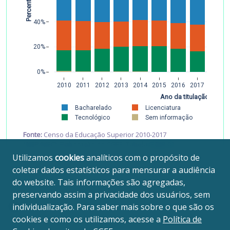
Percentual
40%
20%
0%
2010
2011
2012
2013
2014
2015
2016
2017
Ano da titulação
Bacharelado
Licenciatura
Tecnológico
Sem informação
Fonte:
Censo da Educação Superior 2010-2017
(INEP/MEC). Elaboração do CGEE. Tabela
G.DIP.02
.
Utilizamos
cookies
analíticos com o propósito de
coletar dados estatísticos para mensurar a audiência
do website. Tais informações são agregadas,
preservando assim a privacidade dos usuários, sem
individualização. Para saber mais sobre o que são os
cookies e como os utilizamos, acesse a
Política de