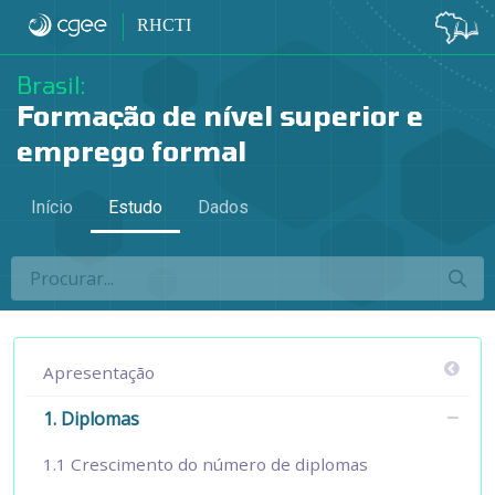
1.3 Grau acadêmico - 1.3 Grau acadêmic
RHCTI
Brasil:
Formação de nível superior e
emprego formal
Início
Estudo
Dados
Apresentação
1. Diplomas
1.1 Crescimento do número de diplomas