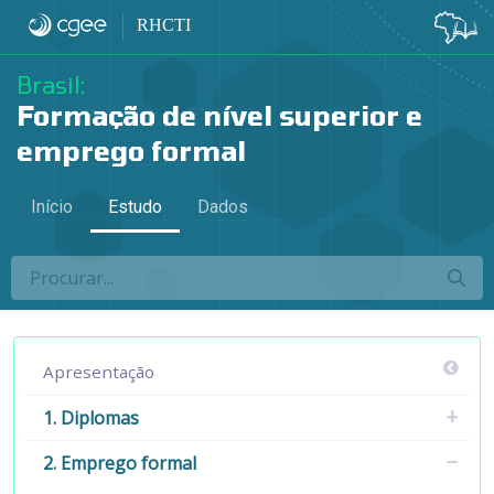
2.5 Área geral de formação e emprego f
RHCTI
Brasil:
Formação de nível superior e
emprego formal
Início
Estudo
Dados
Apresentação
1. Diplomas
2. Emprego formal