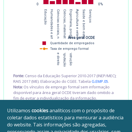
0
0%
Agricultura e veterinária
Educação
Humanidades e artes
Ciências sociais, negócios e direito
Ciências, matemática e computação
Engenharia, produção e construção
Saúde e bem estar social
Serviços
Área geral OCDE
Quantidade de empregados   
Taxa de emprego formal
Fonte:
Censo da Educação Superior 2010-2017 (INEP/MEC);
RAIS 2017 (ME). Elaboração do CGEE. Tabela
G.EMP.05
.
Nota:
Os vínculos de emprego formal sem informação
disponível para área geral OCDE tiveram dado omitido a
fim de evitar a individualização da informação.
Utilizamos
cookies
analíticos com o propósito de
coletar dados estatísticos para mensurar a audiência
do website. Tais informações são agregadas,
preservando assim a privacidade dos usuários, sem