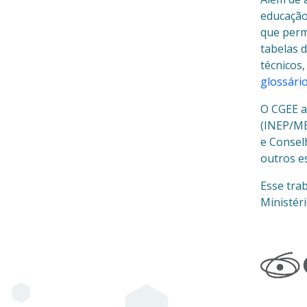
educação
que perm
tabelas 
técnicos
glossári
O CGEE a
(INEP/ME
e Consel
outros e
Esse tra
Ministér