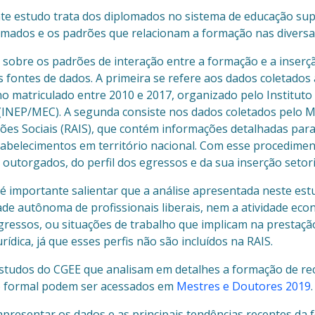
te estudo trata dos diplomados no sistema de educação superi
omados e os padrões que relacionam a formação nas diversas
 sobre os padrões de interação entre a formação e a inserç
is fontes de dados. A primeira se refere aos dados coletad
no matriculado entre 2010 e 2017, organizado pelo Instituto
 (INEP/MEC). A segunda consiste nos dados coletados pelo M
ões Sociais (RAIS), que contém informações detalhadas pa
tabelecimentos em território nacional. Com esse procedimen
 outorgados, do perfil dos egressos e da sua inserção setor
 é importante salientar que a análise apresentada neste est
dade autônoma de profissionais liberais, nem a atividade e
gressos, ou situações de trabalho que implicam na prestaç
rídica, já que esses perfis não são incluídos na RAIS.
studos do CGEE que analisam em detalhes a formação de 
 formal podem ser acessados em
Mestres e Doutores 2019
.
apresentar os dados e as principais tendências recentes d