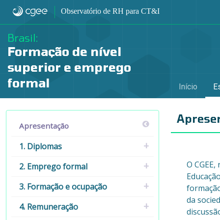
Apresentação - Apresentação
Observatório de RH para CT&I
Brasil:
Formação de nível
superior e emprego
formal
Início
E
Aprese
Apresentação
1. Diplomas
O CGEE, 
2. Emprego formal
Educação
3. Formação e ocupação
formação
da socie
4. Remuneração
discussã