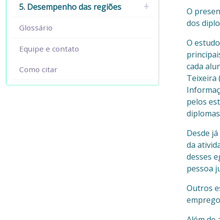
5. Desempenho das regiões
O presen
dos dipl
Glossário
O estudo
Equipe e contato
principa
cada alu
Como citar
Teixeira
Informaç
pelos es
diplomas
Desde já
da ativi
desses e
pessoa ju
Outros e
emprego
Além de 