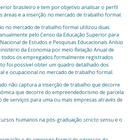
or brasileiro e tem por objetivo analisar o perfil
 áreas e a inserção no mercado de trabalho formal.
ão no mercado de trabalho formal utilizou duas
os anualmente pelo Censo da Educação Superior para
 Nacional de Estudos e Pesquisas Educacionais Anísio
inistério da Economia por meio Relação Anual de
ra todos os empregados formalmente registrados
to foi possível obter um quadro detalhado dos
ial e ocupacional no mercado de trabalho formal.
udo não captura a inserção de trabalho que decorre
conômica que decorre do empreendedorismo de parcela
ão de serviços para uma ou mais empresas através de
recursos humanos na pós-graduação
stricto sensu
e o
a formação e do emprego formal de egressos da