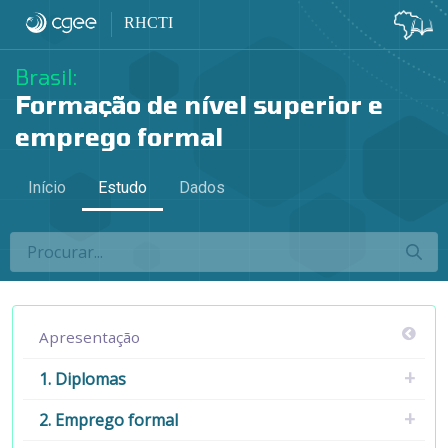
3.3 Padrões de inserção dos diplomados
RHCTI
Brasil:
Formação de nível superior e
emprego formal
Início
Estudo
Dados
Apresentação
1. Diplomas
2. Emprego formal