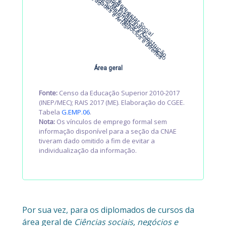
Humanidades e Artes
Ciências Sociais, Negócios e Direitos
Ciências,  Matemática e Computação
Engenharia, Produção e Construção
Agricultura e Veterinária
Saúde e Bem-estar Social
Área geral
Fonte:
Censo da Educação Superior 2010-2017
(INEP/MEC); RAIS 2017 (ME). Elaboração do CGEE.
Tabela
G.EMP.06
.
Nota:
Os vínculos de emprego formal sem
informação disponível para a seção da CNAE
tiveram dado omitido a fim de evitar a
individualização da informação.
Por sua vez, para os diplomados de cursos da
área geral de
Ciências sociais, negócios e