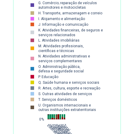
G. Comércio; reparação de veículos
70%
automotores e motocicletas
H. Transporte, armazenagem e correio
I. Alojamento e alimentação
60%
J. Informação e comunicação
K. Atividades financeiras, de seguros e
serviços relacionados
50%
L. Atividades imobiliárias
M. Atividades profissionais,
científicas e técnicas
40%
N. Atividades administrativas e
serviços complementares
O. Administração pública,
30%
defesa e seguridade social
P. Educação
Q. Saúde humana e serviços sociais
20%
R. Artes, cultura, esporte e recreação
S. Outras atividades de serviços
T. Serviços domésticos
10%
U. Organismos internacionais e
outras instituições extraterritoriais
0%
Educação
Serviços
Total