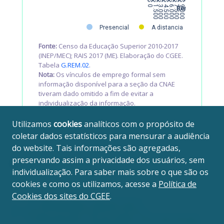
R$ 0
R$ 1.500
R$ 3.000
R$ 4.500
R$ 6.000
R$ 7.500
R$ 9.000
Remuneração
Presencial
A distancia
Fonte:
Censo da Educação Superior 2010-2017
(INEP/MEC); RAIS 2017 (ME). Elaboração do CGEE.
Tabela
G.REM.02
.
Nota:
Os vínculos de emprego formal sem
informação disponível para a seção da CNAE
tiveram dado omitido a fim de evitar a
individualização da informação.
Utilizamos
cookies
analíticos com o propósito de
coletar dados estatísticos para mensurar a audiência
do website. Tais informações são agregadas,
preservando assim a privacidade dos usuários, sem
individualização. Para saber mais sobre o que são os
cookies e como os utilizamos, acesse a
Política de
Cookies dos sites do CGEE
.
4.1 Remuneração e área do curso
4.3 Remuneração e IES de origem, turno, tipo de grau