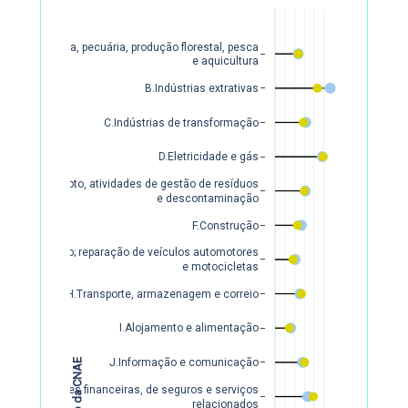
A.Agricultura, pecuária, produção florestal, pesca
e aquicultura
B.Indústrias extrativas
C.Indústrias de transformação
D.Eletricidade e gás
E.Água, esgoto, atividades de gestão de resíduos
e descontaminação
F.Construção
G.Comércio; reparação de veículos automotores
e motocicletas
H.Transporte, armazenagem e correio
I.Alojamento e alimentação
Seção da CNAE
J.Informação e comunicação
K.Atividades financeiras, de seguros e serviços
relacionados